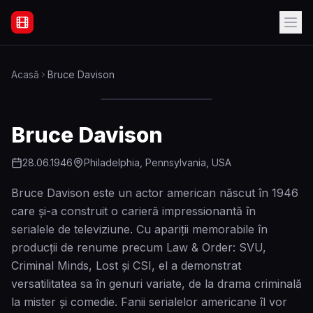
Filme Online Subtitrate - Acasă
Acasă
Bruce Davison
Bruce Davison
28.06.1946
Philadelphia, Pennsylvania, USA
Bruce Davison este un actor american născut în 1946
care și-a construit o carieră impressionantă în
serialele de televiziune. Cu apariții memorabile în
producții de renume precum Law & Order: SVU,
Criminal Minds, Lost și CSI, el a demonstrat
versatilitatea sa în genuri variate, de la drama criminală
la mister și comedie. Fanii serialelor americane îl vor