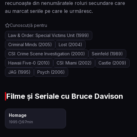
recunoaște din nenumăratele roluri secundare care
au marcat seriile pe care le urmăresc.
Cunoscut/ă pentru
Law & Order: Special Victims Unit
(1999)
Criminal Minds
(2005)
Lost
(2004)
CSI: Crime Scene Investigation
(2000)
Seinfeld
(1989)
Hawaii Five-0
(2010)
CSI: Miami
(2002)
Castle
(2009)
JAG
(1995)
Psych
(2006)
Filme și Seriale cu
Bruce Davison
4.8
Homage
1995
·
97
min