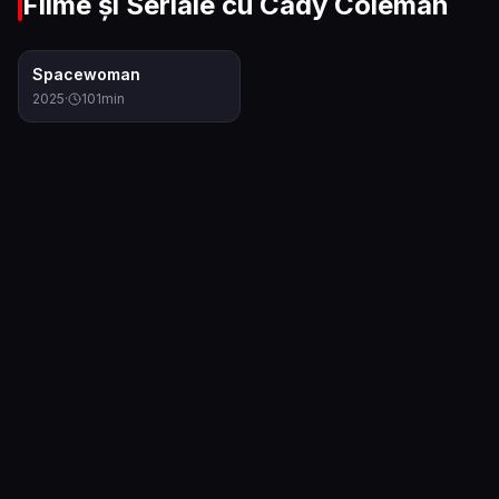
Filme și Seriale cu
Cady Coleman
0.0
Spacewoman
2025
·
101
min