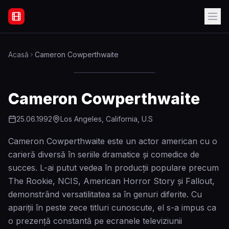
Filme Online Subtitrate - Acasă
Acasă
Cameron Cowperthwaite
Cameron Cowperthwaite
25.06.1992
Los Angeles, California, U.S
Cameron Cowperthwaite este un actor american cu o
carieră diversă în seriile dramatice și comedice de
succes. L-ai putut vedea în producții populare precum
The Rookie, NCIS, American Horror Story și Fallout,
demonstrând versatilitatea sa în genuri diferite. Cu
apariții în peste zece titluri cunoscute, el s-a impus ca
o prezență constantă pe ecranele televiziunii