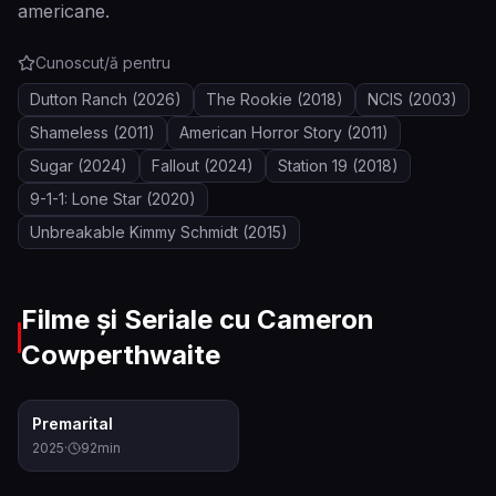
americane.
Cunoscut/ă pentru
Dutton Ranch
(2026)
The Rookie
(2018)
NCIS
(2003)
Shameless
(2011)
American Horror Story
(2011)
Sugar
(2024)
Fallout
(2024)
Station 19
(2018)
9-1-1: Lone Star
(2020)
Unbreakable Kimmy Schmidt
(2015)
Filme și Seriale cu
Cameron
Cowperthwaite
5.0
Premarital
2025
·
92
min