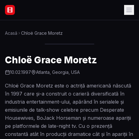
Filme Online Subtitrate - Acasă
Acasă
Chloë Grace Moretz
Chloë Grace Moretz
10.02.1997
Atlanta, Georgia, USA
Chloë Grace Moretz este o actriță americană născută
în 1997 care și-a construit o carieră diversificată în
industria entertainment-ului, apărând în serialele și
emisiunile de talk-show celebre precum Desperate
Housewives, BoJack Horseman și numeroase apariții
pe platformele de late-night tv. Cu o prezență
constantă atât în producții dramatice cât și în apariții în