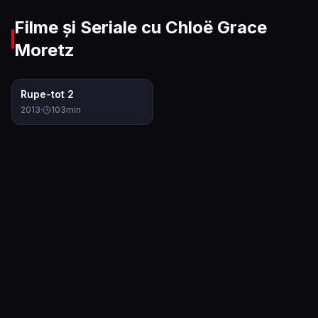
Filme și Seriale cu
Chloë Grace
Moretz
6.4
Rupe-tot 2
2013
·
103
min