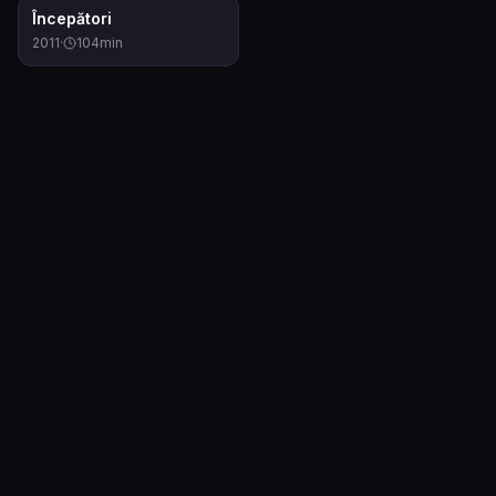
6.8
Începători
2011
·
104
min