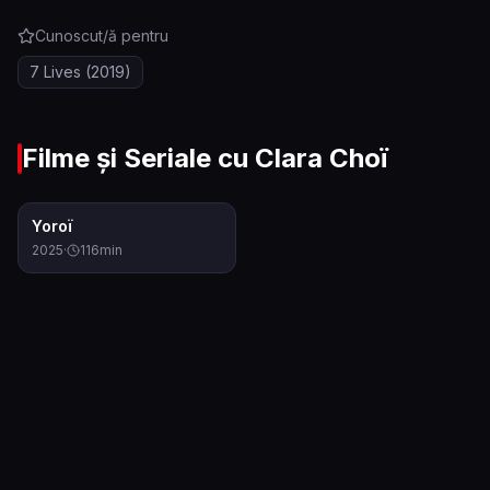
Cunoscut/ă pentru
7 Lives
(2019)
Filme și Seriale cu
Clara Choï
6.2
Yoroï
2025
·
116
min