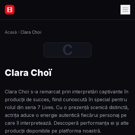
Filme Online Subtitrate - Acasă
Acasă
Clara Choï
C
Clara Choï
Clara Choï s-a remarcat prin interpretări captivante în
producții de succes, fiind cunoscută în special pentru
rolul din seria 7 Lives. Cu o prezență scenică distinctă,
actrița aduce o energie autentică fiecărui personaj pe
care îl interpretează. Descoperă performanța ei și alte
producții disponibile pe platforma noastră.