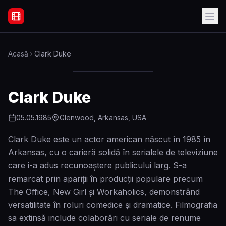
Filme Online Subtitrate - Acasă
Acasă
Clark Duke
Clark Duke
05.05.1985
Glenwood, Arkansas, USA
Clark Duke este un actor american născut în 1985 în
Arkansas, cu o carieră solidă în serialele de televiziune
care i-a adus recunoaștere publicului larg. S-a
remarcat prin apariții în producții populare precum
The Office, New Girl și Workaholics, demonstrând
versatilitate în roluri comedice și dramatice. Filmografia
sa extinsă include colaborări cu seriale de renume