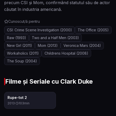
precum CSI și Mom, confirmând statutul său de actor
căutat în industria americană.
Cunoscut/ă pentru
CSI: Crime Scene Investigation
(2000)
The Office
(2005)
Raw
(1993)
Two and a Half Men
(2003)
New Girl
(2011)
Mom
(2013)
Veronica Mars
(2004)
Workaholics
(2011)
Childrens Hospital
(2008)
The Soup
(2004)
Filme și Seriale cu
Clark Duke
6.4
Rupe-tot 2
2013
·
103
min