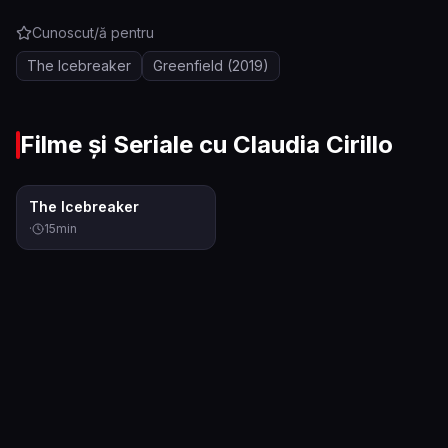
Cunoscut/ă pentru
The Icebreaker
Greenfield
(2019)
Filme și Seriale cu
Claudia Cirillo
0.0
The Icebreaker
·
15
min