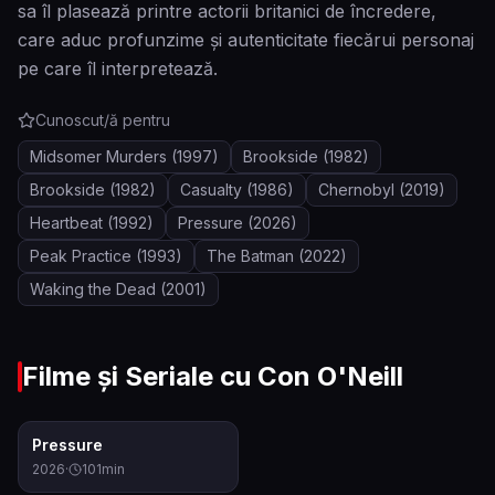
sa îl plasează printre actorii britanici de încredere,
care aduc profunzime și autenticitate fiecărui personaj
pe care îl interpretează.
Cunoscut/ă pentru
Midsomer Murders
(1997)
Brookside
(1982)
Brookside
(1982)
Casualty
(1986)
Chernobyl
(2019)
Heartbeat
(1992)
Pressure
(2026)
Peak Practice
(1993)
The Batman
(2022)
Waking the Dead
(2001)
Filme și Seriale cu
Con O'Neill
7.6
Pressure
2026
·
101
min