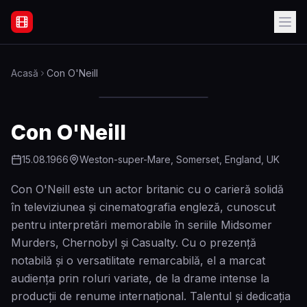
Filme Online Subtitrate - Acasă
Acasă
Con O'Neill
Con O'Neill
15.08.1966
Weston-super-Mare, Somerset, England, UK
Con O'Neill este un actor britanic cu o carieră solidă
în televiziunea și cinematografia engleză, cunoscut
pentru interpretări memorabile în seriile Midsomer
Murders, Chernobyl și Casualty. Cu o prezență
notabilă și o versatilitate remarcabilă, el a marcat
audiența prin roluri variate, de la drame intense la
producții de renume internațional. Talentul și dedicația