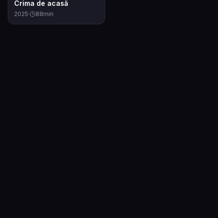
7.3
Crima de acasă
2025
·
88
min