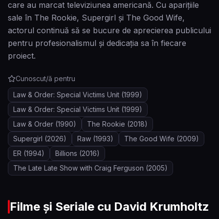
care au marcat televiziunea americană. Cu aparițiile
sale în The Rookie, Supergirl și The Good Wife,
actorul continuă să se bucure de aprecierea publicului
pentru profesionalismul și dedicația sa în fiecare
proiect.
Cunoscut/ă pentru
Law & Order: Special Victims Unit
(1999)
Law & Order: Special Victims Unit
(1999)
Law & Order
(1990)
The Rookie
(2018)
Supergirl
(2026)
Raw
(1993)
The Good Wife
(2009)
ER
(1994)
Billions
(2016)
The Late Late Show with Craig Ferguson
(2005)
Filme și Seriale cu
David Krumholtz