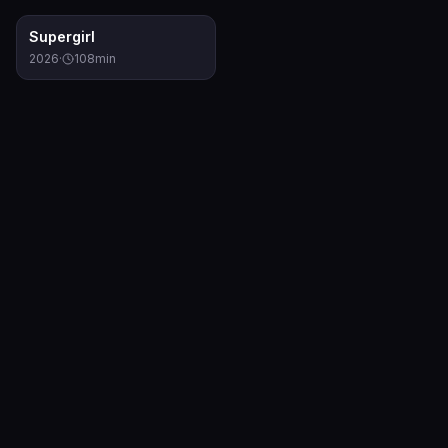
6.1
Supergirl
2026
·
108
min