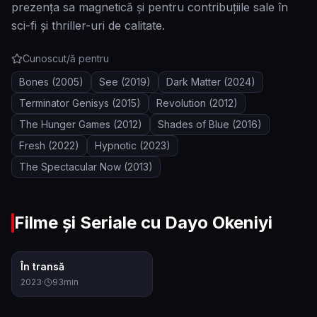
prezența sa magnetică și pentru contribuțiile sale în
sci-fi și thriller-uri de calitate.
Cunoscut/ă pentru
Bones
(2005)
See
(2019)
Dark Matter
(2024)
Terminator Genisys
(2015)
Revolution
(2012)
The Hunger Games
(2012)
Shades of Blue
(2016)
Fresh
(2022)
Hypnotic
(2023)
The Spectacular Now
(2013)
Filme și Seriale cu
Dayo Okeniyi
6.2
În transă
2023
·
93
min