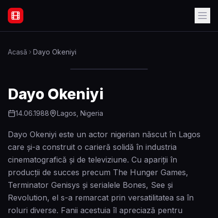
Filme Online Subtitrate - Acasă
Acasă
Dayo Okeniyi
Dayo Okeniyi
14.06.1988
Lagos, Nigeria
Dayo Okeniyi este un actor nigerian născut în Lagos
care și-a construit o carieră solidă în industria
cinematografică și de televiziune. Cu apariții în
producții de succes precum The Hunger Games,
Terminator Genisys și serialele Bones, See și
Revolution, el s-a remarcat prin versatilitatea sa în
roluri diverse. Fanii acestuia îl apreciază pentru