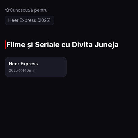
Cunoscut/ă pentru
Heer Express
(2025)
Filme și Seriale cu
Divita Juneja
5.3
Heer Express
2025
·
140
min