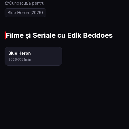
Cunoscut/ă pentru
Blue Heron
(2026)
Filme și Seriale cu
Edik Beddoes
7.4
Blue Heron
2026
·
91
min