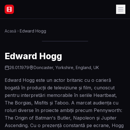
Filme Online Subtitrate - Acasă
Acasă
Edward Hogg
Edward Hogg
26.01.1979
Doncaster, Yorkshire, England, UK
Edward Hogg este un actor britanic cu o carieră
bogată în producții de televiziune și film, cunoscut
pentru interpretări memorabile în seriile Heartbeat,
The Borgias, Misfits și Taboo. A marcat audiența cu
roluri diverse în proiecte ambiții precum Pennyworth:
The Origin of Batman's Butler, Napoleon și Jupiter
Ascending. Cu o prezență constantă pe ecrane, Hogg