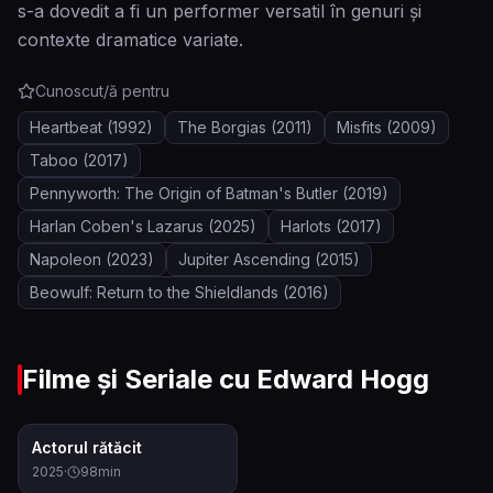
s-a dovedit a fi un performer versatil în genuri și
contexte dramatice variate.
Cunoscut/ă pentru
Heartbeat
(1992)
The Borgias
(2011)
Misfits
(2009)
Taboo
(2017)
Pennyworth: The Origin of Batman's Butler
(2019)
Harlan Coben's Lazarus
(2025)
Harlots
(2017)
Napoleon
(2023)
Jupiter Ascending
(2015)
Beowulf: Return to the Shieldlands
(2016)
Filme și Seriale cu
Edward Hogg
6.1
Actorul rătăcit
2025
·
98
min