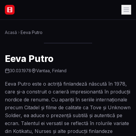
Filme Online Subtitrate - Acasă
Acasă
Eeva Putro
Eeva Putro
30.03.1978
Vantaa, Finland
Eeva Putro este o actriță finlandeză născută în 1978,
care și-a construit o carieră impresionantă în producții
nordice de renume. Cu apariții în seriile internaționale
precum Citadel și filme de calitate ca Tove și Unknown
Soldier, ea aduce o prezență subtilă și autentică pe
ecran. Talentul ei versatil se reflectă în rolurile variate
din Kotikatu, Nurses și alte producții finlandeze