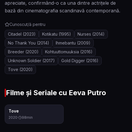
apreciate, confirmând-o ca una dintre actrițele de
bază din cinematografia scandinavă contemporană.
Cunoscut/ă pentru
Citadel
(2023)
Kotikatu
(1995)
Nurses
(2014)
No Thank You
(2014)
Ihmebantu
(2009)
Breeder
(2020)
Kohtuuttomuuksia
(2016)
Unknown Soldier
(2017)
Gold Digger
(2016)
Tove
(2020)
Filme și Seriale cu
Eeva Putro
6.6
Tove
2020
·
98
min