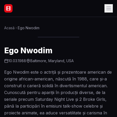
Filme Online Subtitrate - Acasă
Acasă
Ego Nwodim
Ego Nwodim
10.03.1988
Baltimore, Maryland, USA
Ego Nwodim este o actriță și prezentoare american de
origine african-american, născută în 1988, care și-a
construit o carieră solidă în divertismentul american.
Cunoscută pentru apariții în producții diverse, de la
seriale precum Saturday Night Live și 2 Broke Girls,
până la participări în emisiuni talk-show celebre și
proiecte animate, ea aduce versatilitate și carisma în