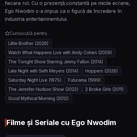
fiecare rol. Cu o prezență constantă pe micile ecrane,
Ego Nwodim s-a impus ca o figură de încredere în
industria entertainmentului.
Cunoscut/ă pentru
Little Brother
(2026)
Watch What Happens Live with Andy Cohen
(2009)
The Tonight Show Starring Jimmy Fallon
(2014)
Late Night with Seth Meyers
(2014)
Hoppers
(2026)
Saturday Night Live
(1975)
Futurama
(1999)
The Jennifer Hudson Show
(2022)
2 Broke Girls
(2011)
Good Mythical Morning
(2012)
Filme și Seriale cu
Ego Nwodim