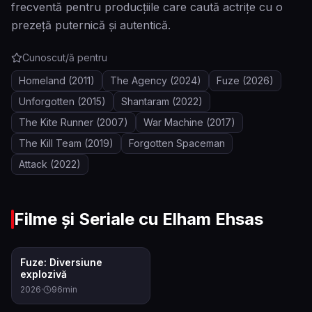
frecventă pentru producțiile care caută actrițe cu o
prezeță puternică și autentică.
Cunoscut/ă pentru
Homeland
(2011)
The Agency
(2024)
Fuze
(2026)
Unforgotten
(2015)
Shantaram
(2022)
The Kite Runner
(2007)
War Machine
(2017)
The Kill Team
(2019)
Forgotten Spaceman
Attack
(2022)
Filme și Seriale cu
Elham Ehsas
6.4
Fuze: Diversiune
explozivă
2026
·
96
min