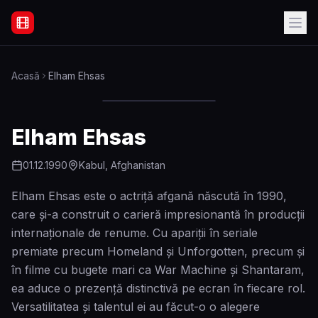
Filme Online Subtitrate - Acasă
Acasă
Elham Ehsas
Elham Ehsas
01.12.1990
Kabul, Afghanistan
Elham Ehsas este o actriță afgană născută în 1990,
care și-a construit o carieră impresionantă în producții
internaționale de renume. Cu apariții în seriale
premiate precum Homeland și Unforgotten, precum și
în filme cu bugete mari ca War Machine și Shantaram,
ea aduce o prezență distinctivă pe ecran în fiecare rol.
Versatilitatea și talentul ei au făcut-o o alegere