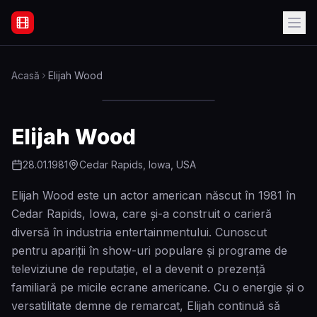
Filme Online Subtitrate - Acasă
Acasă
Elijah Wood
Elijah Wood
28.01.1981
Cedar Rapids, Iowa, USA
Elijah Wood este un actor american născut în 1981 în
Cedar Rapids, Iowa, care și-a construit o carieră
diversă în industria entertainmentului. Cunoscut
pentru apariții în show-uri populare și programe de
televiziune de reputație, el a devenit o prezență
familiară pe micile ecrane americane. Cu o energie și o
versatilitate demne de remarcat, Elijah continuă să