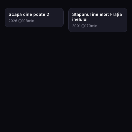
7.6
8.4
Scapă cine poate 2
Stăpânul inelelor: Frăția
inelului
2026
·
108
min
2001
·
179
min