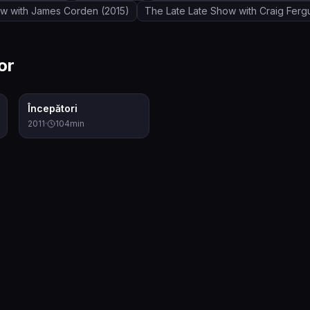
ow with James Corden
(2015)
The Late Late Show with Craig Ferg
or
6.8
Începători
2011
·
104
min