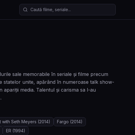
Caută filme și seriale
rile sale memorabile în seriale și filme precum
ele statelor unite, apărând în numeroase talk show-
n apariții media. Talentul și carisma sa l-au
.
t with Seth Meyers
(2014)
Fargo
(2014)
ER
(1994)