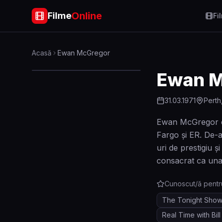
Online
Filme
Fi
Acasă
Ewan McGregor
Ewan M
31.03.1971
Perth
Ewan McGregor est
Fargo și ER. De-a
uri de prestigiu ș
consacrat ca una
Cunoscut/ă pentr
The Tonight Show 
Real Time with Bil