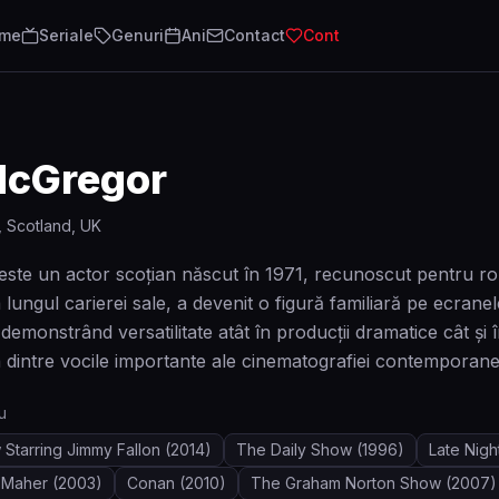
lme
Seriale
Genuri
Ani
Contact
Cont
cGregor
, Scotland, UK
e un actor scoțian născut în 1971, recunoscut pentru rolu
 lungul carierei sale, a devenit o figură familiară pe ecran
i demonstrând versatilitate atât în producții dramatice cât și î
 dintre vocile importante ale cinematografiei contemporane
u
Starring Jimmy Fallon
(2014)
The Daily Show
(1996)
Late Nigh
l Maher
(2003)
Conan
(2010)
The Graham Norton Show
(2007)