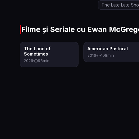
The Late Late Sh
Filme și Seriale cu
Ewan McGreg
6.0
6.2
The Land of
American Pastoral
Sometimes
2016
·
108
min
2026
·
93
min