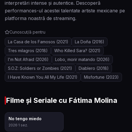
interpretări intense și autentice. Descoperă
performances-ul acestei talentate artiste mexicane pe
platforma noastră de streaming.
Cunoscut/ă pentru
La Casa de los Famosos
(2021)
La Doña
(2016)
Tres milagros
(2018)
Who Killed Sara?
(2021)
I'm Not Afraid
(2026)
Lobo, morir matando
(2026)
S.O.Z: Soldiers or Zombies
(2021)
Diablero
(2018)
I Have Known You All My Life
(2021)
Misfortune
(2023)
Filme și Seriale cu
Fátima Molina
10.0
No tengo miedo
2026
·
1
sez.