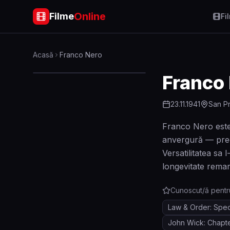
Online
Filme
Fi
Acasă
Franco Nero
Franco
23.11.1941
San Pr
Franco Nero este 
anvergură — precu
Versatilitatea sa
longevitate remar
Cunoscut/ă pentr
Law & Order: Speci
John Wick: Chapte