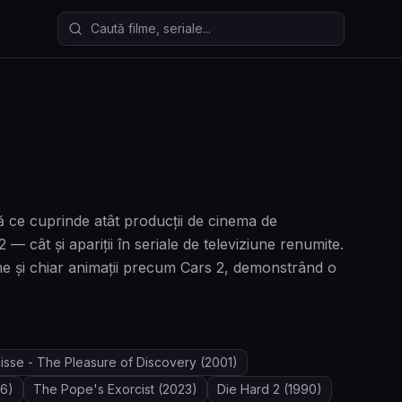
Caută filme și seriale
ă ce cuprinde atât producții de cinema de
ât și apariții în seriale de televiziune renumite.
rame și chiar animații precum Cars 2, demonstrând o
lisse - The Pleasure of Discovery
(2001)
6)
The Pope's Exorcist
(2023)
Die Hard 2
(1990)