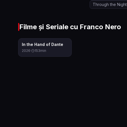
Through the Night w
Filme și Seriale cu
Franco Nero
4.5
In the Hand of Dante
2026
·
153
min