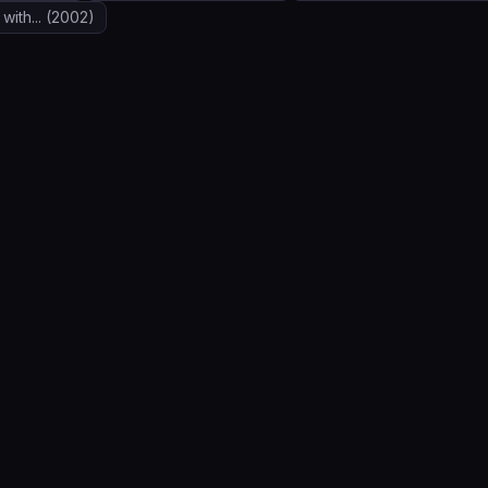
ith...
(2002)