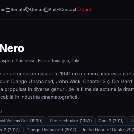
lme
Seriale
Genuri
Ani
Contact
Cont
 Nero
ospero Parmense, Emilia-Romagna, Italy
un actor italian născut în 1941 cu o carieră impressionant
m Django Unchained, John Wick: Chapter 2 și Die Hard 2 — c
 l-a propulsat în diverse genuri, de la filme de acțiune la d
cabilă în industria cinematografică.
u
al Victims Unit
(1999)
The Hitchhiker
(1983)
Cars 2
(2011)
U
r 2
(2017)
Django Unchained
(2012)
In the Hand of Dante
(202