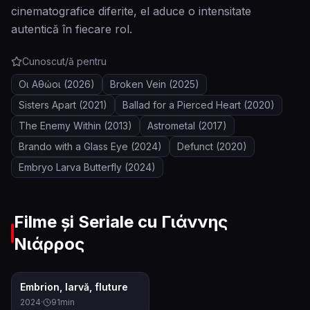
cinematografice diferite, el aduce o intensitate
autentică în fiecare rol.
Cunoscut/ă pentru
Οι Αθώοι
(2026)
Broken Vein
(2025)
Sisters Apart
(2021)
Ballad for a Pierced Heart
(2020)
The Enemy Within
(2013)
Astrometal
(2017)
Brando with a Glass Eye
(2024)
Defunct
(2020)
Embryo Larva Butterfly
(2024)
Filme și Seriale cu
Γιάννης
Νιάρρος
0.0
Embrion, larvă, fluture
2024
·
91
min