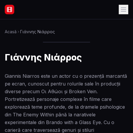
Filme Online Subtitrate - Acasă
Acasă
Γιάννης Νιάρρος
Γιάννης Νιάρρος
Giannis Niarros este un actor cu o prezență marcantă
pe ecran, cunoscut pentru rolurile sale în producții
diverse precum Oι Αθώοι și Broken Vein.
Portretizează personaje complexe în filme care
explorează teme profunde, de la dramele psihologice
din The Enemy Within până la narativele
experimentale din Brando with a Glass Eye. Cu o
carieră care traversează genuri și stiluri