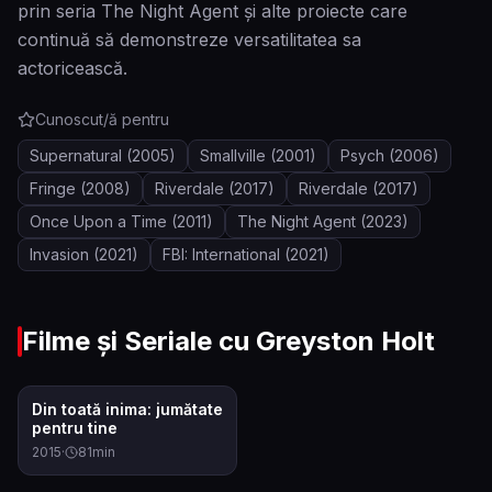
prin seria The Night Agent și alte proiecte care
continuă să demonstreze versatilitatea sa
actoricească.
Cunoscut/ă pentru
Supernatural
(2005)
Smallville
(2001)
Psych
(2006)
Fringe
(2008)
Riverdale
(2017)
Riverdale
(2017)
Once Upon a Time
(2011)
The Night Agent
(2023)
Invasion
(2021)
FBI: International
(2021)
Filme și Seriale cu
Greyston Holt
6.9
Din toată inima: jumătate
pentru tine
2015
·
81
min