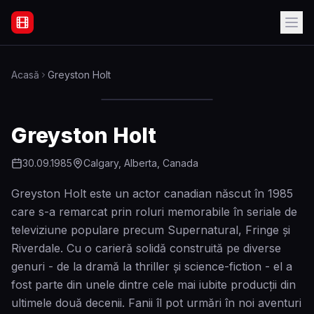
Filme Online Subtitrate - Acasă
Acasă
Greyston Holt
Greyston Holt
30.09.1985
Calgary, Alberta, Canada
Greyston Holt este un actor canadian născut în 1985
care s-a remarcat prin roluri memorabile în seriale de
televiziune populare precum Supernatural, Fringe și
Riverdale. Cu o carieră solidă construită pe diverse
genuri - de la dramă la thriller și science-fiction - el a
fost parte din unele dintre cele mai iubite producții din
ultimele două decenii. Fanii îl pot urmări în noi aventuri