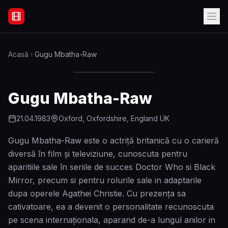
Filme Online Subtitrate - Acasă
Acasă
Gugu Mbatha-Raw
Gugu Mbatha-Raw
21.04.1983
Oxford, Oxfordshire, England UK
Gugu Mbatha-Raw este o actriță britanică cu o carieră
diversă în film și televiziune, cunoscuta pentru
aparitiile sale în seriile de succes Doctor Who si Black
Mirror, precum si pentru rolurile sale in adaptarile
dupa operele Agathei Christie. Cu prezenţa sa
cativatoare, ea a devenit o personalitate recunoscuta
pe scena internaţionala, aparand de-a lungul anilor in