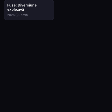
6.4
Fuze: Diversiune
explozivă
2026
·
96
min