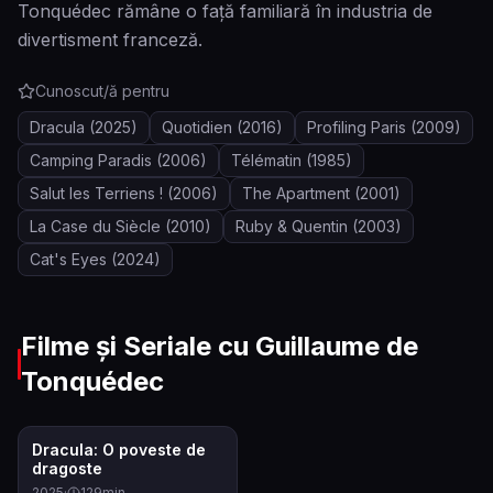
Tonquédec rămâne o față familiară în industria de
divertisment franceză.
Cunoscut/ă pentru
Dracula
(2025)
Quotidien
(2016)
Profiling Paris
(2009)
Camping Paradis
(2006)
Télématin
(1985)
Salut les Terriens !
(2006)
The Apartment
(2001)
La Case du Siècle
(2010)
Ruby & Quentin
(2003)
Cat's Eyes
(2024)
Filme și Seriale cu
Guillaume de
Tonquédec
7.2
Dracula: O poveste de
dragoste
2025
·
129
min