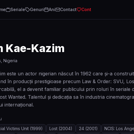
lme
Seriale
Genuri
Ani
Contact
Cont
 Kae-Kazim
, Nigeria
este un actor nigerian născut în 1962 care și-a construit o
d în producții prestigioase precum Law & Order: SVU, Lost,
rcabilă, el a devenit familiar publicului prin roluri în seria
st Wanted. Talentul și dedicația sa în industria cinematograf
i internațional.
u
al Victims Unit
(1999)
Lost
(2004)
24
(2001)
NCIS: Los Ange