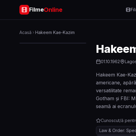
Online
Filme
Fi
Acasă
Hakeem Kae-Kazim
Hakeem
01.10.1962
Lagos
Hakeem Kae-Kazim 
americane, apărân
versatilitate rema
Gotham și FBI: Mo
seamă ai ecranulu
Cunoscut/ă pentr
Law & Order: Speci