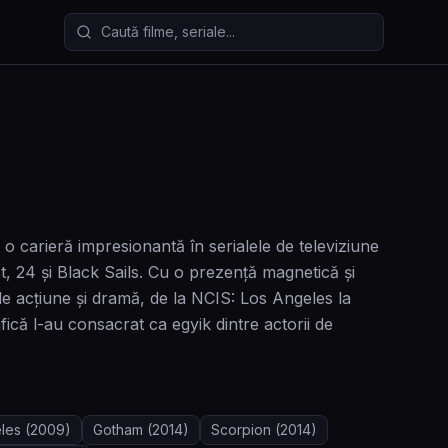
Caută filme și seriale
 carieră impresionantă în serialele de televiziune
 24 și Black Sails. Cu o prezență magnetică și
le de acțiune și dramă, de la NCIS: Los Angeles la
ică l-au consacrat ca egyik dintre actorii de
les
(2009)
Gotham
(2014)
Scorpion
(2014)