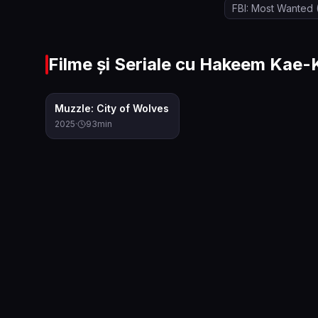
FBI: Most Wanted
Filme și Seriale cu
Hakeem Kae-
6.6
Muzzle: City of Wolves
2025
·
93
min