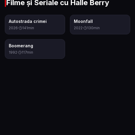
Filme și Seriale cu
Halle Berry
7.0
6.3
Autostrada crimei
Moonfall
2026
·
141
min
2022
·
130
min
5.7
Boomerang
1992
·
117
min