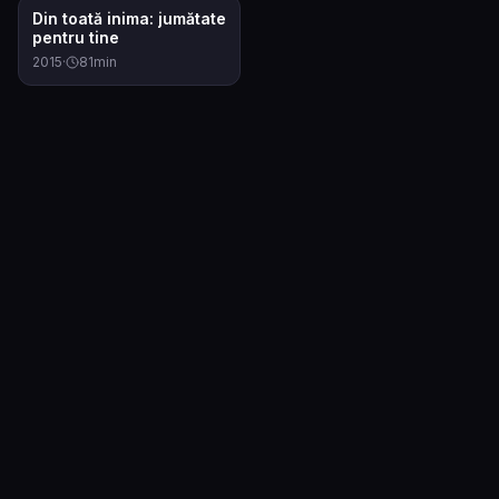
6.9
Din toată inima: jumătate
pentru tine
2015
·
81
min