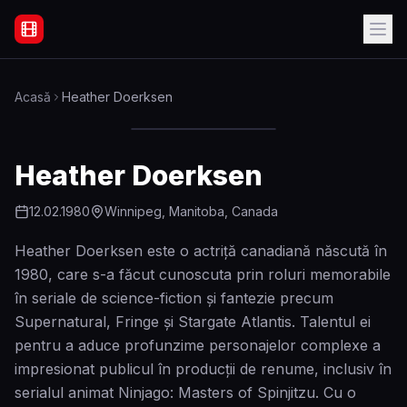
Filme Online Subtitrate - Acasă
Acasă
Heather Doerksen
Heather Doerksen
12.02.1980
Winnipeg, Manitoba, Canada
Heather Doerksen este o actriță canadiană născută în
1980, care s-a făcut cunoscuta prin roluri memorabile
în seriale de science-fiction și fantezie precum
Supernatural, Fringe și Stargate Atlantis. Talentul ei
pentru a aduce profunzime personajelor complexe a
impresionat publicul în producții de renume, inclusiv în
serialul animat Ninjago: Masters of Spinjitzu. Cu o