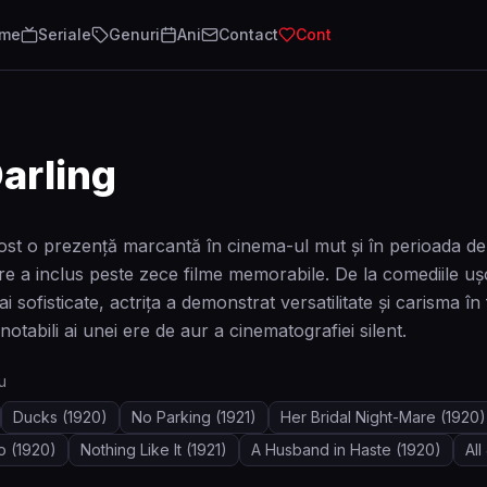
lme
Seriale
Genuri
Ani
Contact
Cont
arling
ost o prezență marcantă în cinema-ul mut și în perioada de t
e a inclus peste zece filme memorabile. De la comediile uș
 sofisticate, actrița a demonstrat versatilitate și carisma î
 notabili ai unei ere de aur a cinematografiei silent.
u
Ducks
(1920)
No Parking
(1921)
Her Bridal Night-Mare
(1920)
o
(1920)
Nothing Like It
(1921)
A Husband in Haste
(1920)
Al