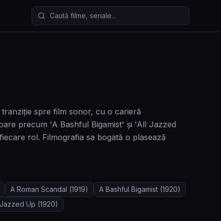
Caută filme și seriale
ranziție spre film sonor, cu o carieră
oare precum 'A Bashful Bigamist' și 'All Jazzed
n fiecare rol. Filmografia sa bogată o plasează
A Roman Scandal
(1919)
A Bashful Bigamist
(1920)
l Jazzed Up
(1920)