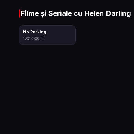
Filme și Seriale cu
Helen Darling
7.5
No Parking
1921
·
26
min