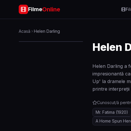
Online
Filme
Fi
Acasă
Helen Darling
Helen D
Helen Darling a f
impresionantă car
Up' la dramele mai
printre interpreții
Cunoscut/ă pentr
Mr. Fatima
(1920)
A Home Spun Her