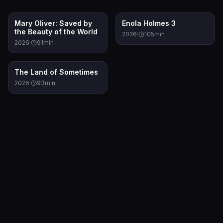
0.0
10.0
Mary Oliver: Saved by
Enola Holmes 3
the Beauty of the World
2026
·
105
min
2026
·
91
min
6.0
The Land of Sometimes
2026
·
93
min