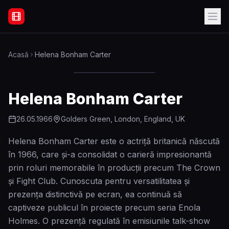
Filme Online Subtitrate - Acasă
Acasă
Helena Bonham Carter
Helena Bonham Carter
26.05.1966
Golders Green, London, England, UK
Helena Bonham Carter este o actriță britanică născută
în 1966, care și-a consolidat o carieră impresionantă
prin roluri memorabile în producții precum The Crown
și Fight Club. Cunoscuta pentru versatilitatea și
prezența distinctivă pe ecran, ea continuă să
captiveze publicul în proiecte precum seria Enola
Holmes. O prezență regulată în emisiunile talk-show