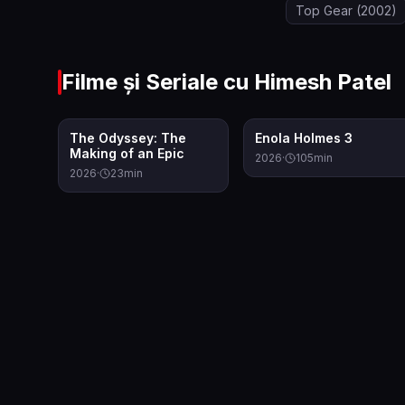
Top Gear
(2002)
Filme și Seriale cu
Himesh Patel
10.0
10.0
The Odyssey: The
Enola Holmes 3
Making of an Epic
2026
·
105
min
2026
·
23
min