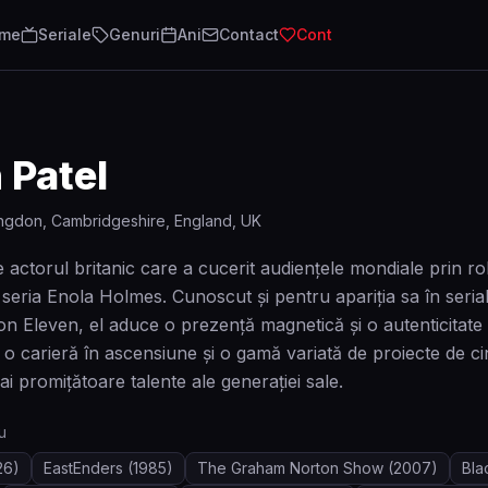
lme
Seriale
Genuri
Ani
Contact
Cont
 Patel
ngdon, Cambridgeshire, England, UK
 actorul britanic care a cucerit audiențele mondiale prin rol
seria Enola Holmes. Cunoscut și pentru apariția sa în serial
ion Eleven, el aduce o prezență magnetică și o autenticitate 
 o carieră în ascensiune și o gamă variată de proiecte de c
i promițătoare talente ale generației sale.
u
26)
EastEnders
(1985)
The Graham Norton Show
(2007)
Bla