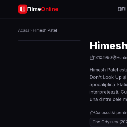
Online
Filme
Fi
Acasă
Himesh Patel
Himesh
13.10.1990
Hunti
Himesh Patel este
Don't Look Up și 
apocaliptică Stat
interpretează. Cu
una dintre cele ma
Cunoscut/ă pentr
The Odyssey
(20