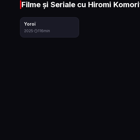
Filme și Seriale cu
Hiromi Komori
6.2
Yoroï
2025
·
116
min