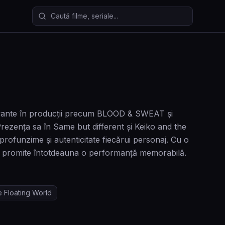
Caută filme și seriale
aptivante în producții precum BLOOD & SWEAT și
Prezența sa în Same but different și Keiko and the
profunzime și autenticitate fiecărui personaj. Cu o
ita promite întotdeauna o performanță memorabilă.
e Floating World