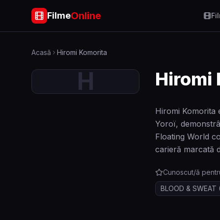
Online
Filme
Fi
Acasă
Hiromi Komorita
H
Hiromi
Hiromi Komorita e
Yoroï, demonstrân
Floating World co
carieră marcată d
Cunoscut/ă pentr
BLOOD & SWEAT