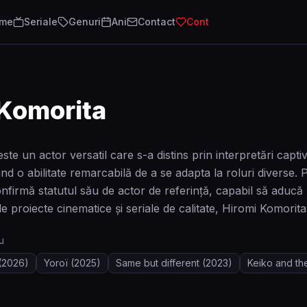
lme
Seriale
Genuri
Ani
Contact
Cont
 Komorita
ste un actor versatil care s-a distins prin interpretări c
d o abilitate remarcabilă de a se adapta la roluri diverse. 
nfirmă statutul său de actor de referință, capabil să aducă 
e proiecte cinematice și seriale de calitate, Hiromi Komor
u
(2026)
Yoroï
(2025)
Same but different
(2023)
Keiko and th