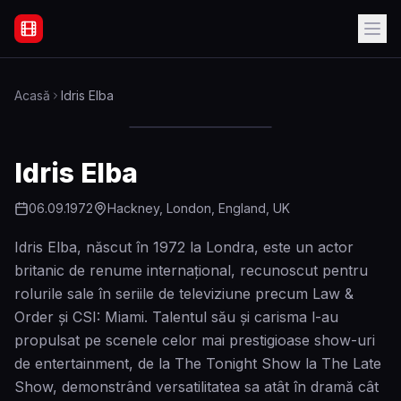
Filme Online Subtitrate - Acasă
Acasă
Idris Elba
Idris Elba
06.09.1972
Hackney, London, England, UK
Idris Elba, născut în 1972 la Londra, este un actor
britanic de renume internațional, recunoscut pentru
rolurile sale în seriile de televiziune precum Law &
Order și CSI: Miami. Talentul său și carisma l-au
propulsat pe scenele celor mai prestigioase show-uri
de entertainment, de la The Tonight Show la The Late
Show, demonstrând versatilitatea sa atât în dramă cât