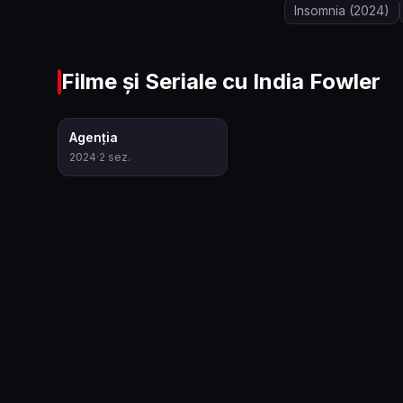
Insomnia
(2024)
Filme și Seriale cu
India Fowler
7.1
Agenția
2024
·
2
sez.