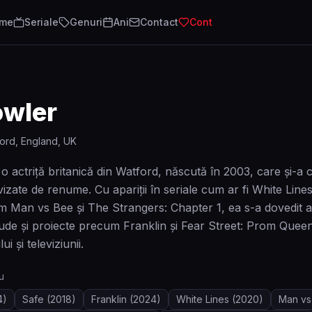
lme
Seriale
Genuri
Ani
Contact
Cont
owler
ord, England, UK
 o actriță britanică din Watford, născută în 2003, care și-a 
vizate de renume. Cu apariții în seriale cum ar fi White Lines
 Man vs Bee și The Strangers: Chapter 1, ea s-a dovedit a f
lude și proiecte precum Franklin și Fear Street: Prom Queen
ui și televiziunii.
u
4)
Safe
(2018)
Franklin
(2024)
White Lines
(2020)
Man vs