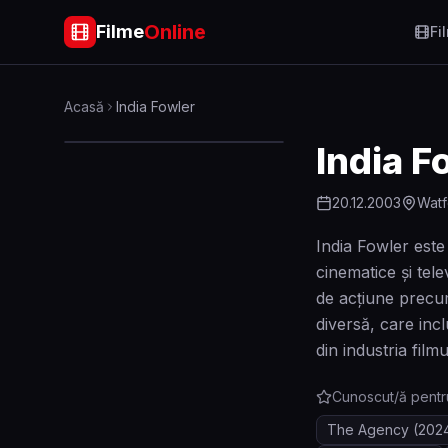
Online
Filme
Fi
Acasă
India Fowler
India F
20.12.2003
Watf
India Fowler este
cinematice și tele
de acțiune precum
diversă, care inc
din industria filmul
Cunoscut/ă pentr
The Agency
(202