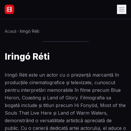
Filme Online Subtitrate - Acasă
Acasă
Iringó Réti
Iringó Réti
Iringó Réti este un actor cu o prezență marcantă în
producțiile cinematografice și televizate, cunoscut
pentru interpretări memorabile în filme precum Blue
Heron, Coasting și Land of Glory. Filmografia sa
bogată include și titluri precum Hi Fonyód, Most of the
Souls That Live Here și Land of Warm Waters,
demonstrând o versatilitate artistică apreciată de
public. Cu o carieră dedicată artei actorului, el aduce o