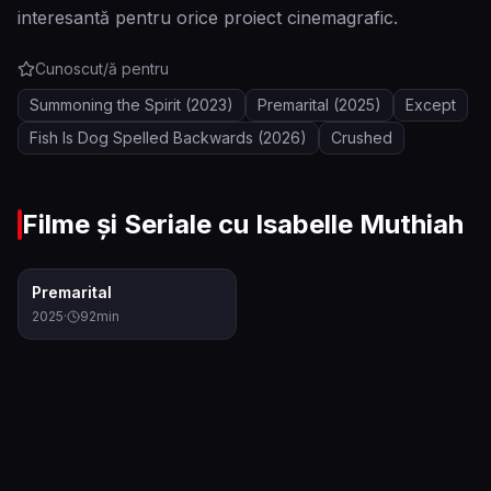
interesantă pentru orice proiect cinemagrafic.
Cunoscut/ă pentru
Summoning the Spirit
(2023)
Premarital
(2025)
Except
Fish Is Dog Spelled Backwards
(2026)
Crushed
Filme și Seriale cu
Isabelle Muthiah
5.0
Premarital
2025
·
92
min