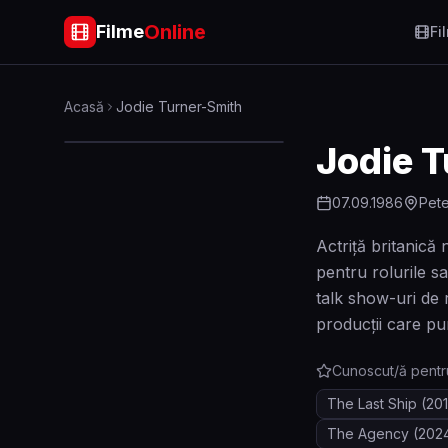
Online
Filme
Fi
Acasă
Jodie Turner-Smith
Jodie 
07.09.1986
Pete
Actriță britanică 
pentru rolurile s
talk show-uri de
producții care pun
Cunoscut/ă pentr
The Last Ship
(201
The Agency
(202