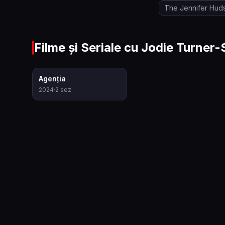
The Jennifer Hu
Filme și Seriale cu
Jodie Turner-
7.1
Agenția
2024
·
2
sez.