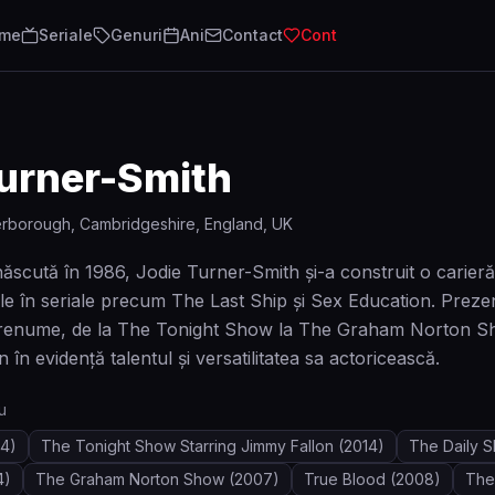
lme
Seriale
Genuri
Ani
Contact
Cont
Turner-Smith
rborough, Cambridgeshire, England, UK
născută în 1986, Jodie Turner-Smith și-a construit o carieră 
ale în seriale precum The Last Ship și Sex Education. Prezen
 renume, de la The Tonight Show la The Graham Norton Sho
 în evidență talentul și versatilitatea sa actoricească.
u
4)
The Tonight Show Starring Jimmy Fallon
(2014)
The Daily 
4)
The Graham Norton Show
(2007)
True Blood
(2008)
The