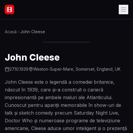
Filme Online Subtitrate - Acasă
Acasă
John Cleese
John Cleese
27.10.1939
Weston-Super-Mare, Somerset, England, UK
John Cleese este o legendă a comediei britanice,
născut în 1939, care și-a construit o carieră
impresionantă pe ambele maluri ale Atlanticului.
Cunoscut pentru apariții memorabile în show-uri de
talk și sketch comedy precum Saturday Night Live,
Doctor Who și numeroase programe de televiziune
americane, Cleese aduce umor inteligent și o prezență