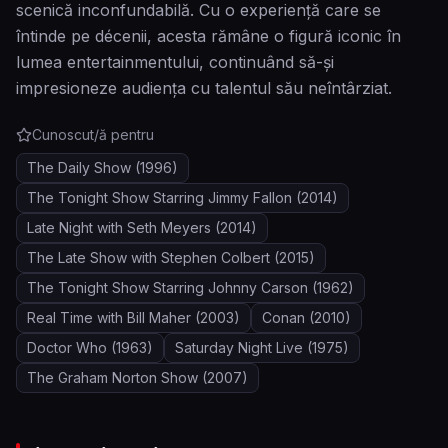
scenică inconfundabilă. Cu o experiență care se
întinde pe décenii, acesta rămâne o figură iconic în
lumea entertainmentului, continuând să-și
impresioneze audiența cu talentul său neîntârziat.
Cunoscut/ă pentru
The Daily Show
(1996)
The Tonight Show Starring Jimmy Fallon
(2014)
Late Night with Seth Meyers
(2014)
The Late Show with Stephen Colbert
(2015)
The Tonight Show Starring Johnny Carson
(1962)
Real Time with Bill Maher
(2003)
Conan
(2010)
Doctor Who
(1963)
Saturday Night Live
(1975)
The Graham Norton Show
(2007)