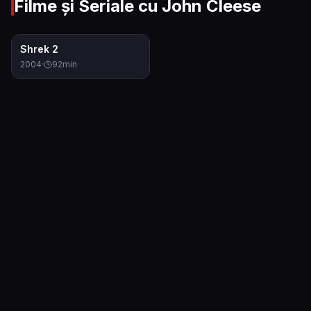
Filme și Seriale cu
John Cleese
7.3
Shrek 2
2004
·
92
min