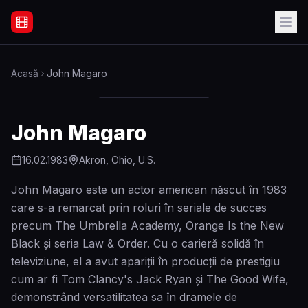
Filme Online Subtitrate - Acasă
Acasă
John Magaro
John Magaro
16.02.1983
Akron, Ohio, U.S.
John Magaro este un actor american născut în 1983
care s-a remarcat prin roluri în seriale de succes
precum The Umbrella Academy, Orange Is the New
Black și seria Law & Order. Cu o carieră solidă în
televiziune, el a avut apariții în producții de prestigiu
cum ar fi Tom Clancy's Jack Ryan și The Good Wife,
demonstrând versatilitatea sa în dramele de