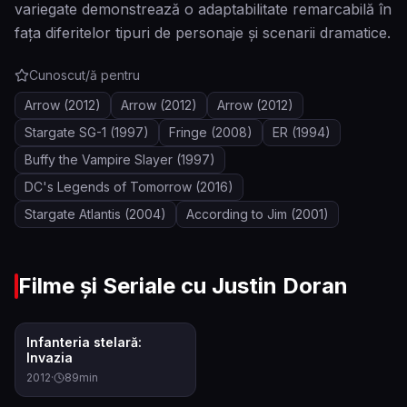
variegate demonstrează o adaptabilitate remarcabilă în
fața diferitelor tipuri de personaje și scenarii dramatice.
Cunoscut/ă pentru
Arrow
(2012)
Arrow
(2012)
Arrow
(2012)
Stargate SG-1
(1997)
Fringe
(2008)
ER
(1994)
Buffy the Vampire Slayer
(1997)
DC's Legends of Tomorrow
(2016)
Stargate Atlantis
(2004)
According to Jim
(2001)
Filme și Seriale cu
Justin Doran
5.9
Infanteria stelară:
Invazia
2012
·
89
min