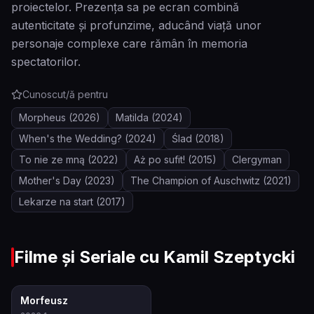
proiectelor. Prezența sa pe ecran combină
autenticitate și profunzime, aducând viață unor
personaje complexe care rămân în memoria
spectatorilor.
Cunoscut/ă pentru
Morpheus
(2026)
Matilda
(2024)
When's the Wedding?
(2024)
Ślad
(2018)
To nie ze mną
(2022)
Aż po sufit!
(2015)
Clergyman
Mother's Day
(2023)
The Champion of Auschwitz
(2021)
Lekarze na start
(2017)
Filme și Seriale cu
Kamil Szeptycki
7.7
Morfeusz