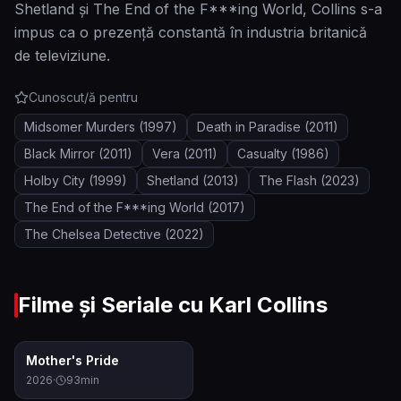
Shetland şi The End of the F***ing World, Collins s-a
impus ca o prezenţă constantă în industria britanică
de televiziune.
Cunoscut/ă pentru
Midsomer Murders
(1997)
Death in Paradise
(2011)
Black Mirror
(2011)
Vera
(2011)
Casualty
(1986)
Holby City
(1999)
Shetland
(2013)
The Flash
(2023)
The End of the F***ing World
(2017)
The Chelsea Detective
(2022)
Filme și Seriale cu
Karl Collins
6.5
Mother's Pride
2026
·
93
min