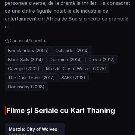
personaje diverse, de la dramă la thriller, l-a consacrat
ca una dintre figurile notabile ale industriei de
entertainment din Africa de Sud și dincolo de granițele
ei.
Cunoscut/ă pentru
Binnelanders
(2005)
Outlander
(2014)
Black Sails
(2014)
Dominion
(2014)
Dredd
(2012)
Cavegirl
(2002)
Muzzle: City of Wolves
(2025)
The Dark Tower
(2017)
SAF3
(2013)
Doomsday
(2008)
Filme și Seriale cu
Karl Thaning
6.6
Muzzle: City of Wolves