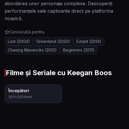
abordarea unor personaje complexe. Descoperiți
performanțele sale captivante direct pe platforma
noastră.
Cunoscut/ă pentru
Lost
(2004)
Greenland
(2020)
Extant
(2014)
Chasing Mavericks
(2012)
Beginners
(2011)
Filme și Seriale cu
Keegan Boos
6.8
Începători
2011
·
104
min