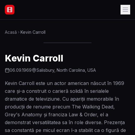
Filme Online Subtitrate - Acasă
Acasă
Kevin Carroll
Kevin Carroll
06.09.1969
Salisbury, North Carolina, USA
Kevin Carroll este un actor american născut în 1969
care și-a construit o carieră solidă în serialele
dramatice de televiziune. Cu apariții memorabile în
producții de renume precum The Walking Dead,
Grey's Anatomy și franciza Law & Order, el a
demonstrat versatilitatea sa în role diverse. Prezența
sa constantă pe micul ecran l-a stabilit ca o figură de