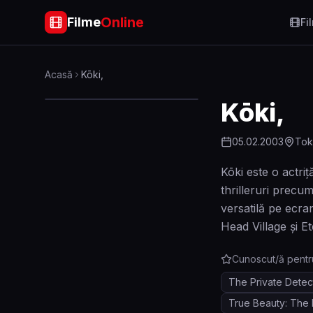
Online
Filme
Fi
Acasă
Kōki,
Kōki,
05.02.2003
Tok
Kōki este o actriț
thrilleruri precu
versatilă pe ecra
Head Village și E
Cunoscut/ă pentr
The Private Detec
True Beauty: The 