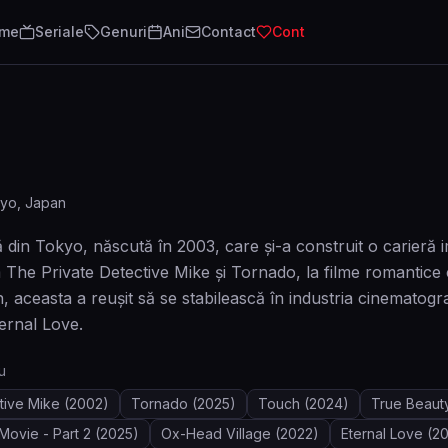
lme
Seriale
Genuri
Ani
Contact
Cont
yo, Japan
ă din Tokyo, născută în 2003, care și-a construit o carieră i
m The Private Detective Mike și Tornado, la filme romantice
n, aceasta a reușit să se stabilească în industria cinematog
ternal Love.
u
tive Mike
(2002)
Tornado
(2025)
Touch
(2024)
True Beauty
Movie - Part 2
(2025)
Ox-Head Village
(2022)
Eternal Love
(20