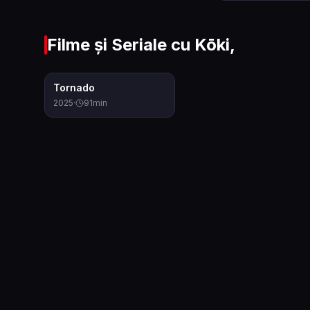
Filme și Seriale cu
Kōki,
6.1
Tornado
2025
·
91
min