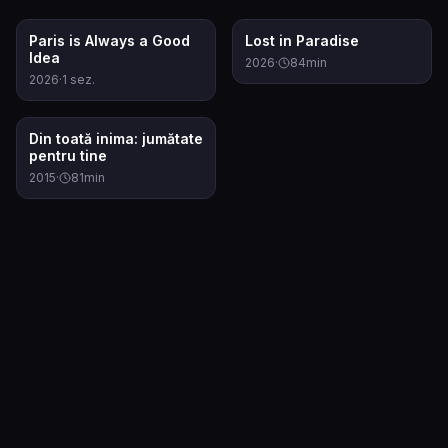
0.0
7.3
Paris is Always a Good
Lost in Paradise
Idea
2026
·
84
min
2026
·
1
sez.
6.9
Din toată inima: jumătate
pentru tine
2015
·
81
min