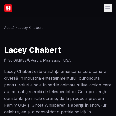
Filme Online Subtitrate - Acasă
Acasă
Lacey Chabert
Lacey Chabert
30.09.1982
Purvis, Mississippi, USA
Lacey Chabert este o actriță americană cu o carieră
diversă în industria entertainmentului, cunoscuta
pentru rolurile sale în seriile animate și live-action care
au marcat generații de telespectatori. Cu o prezență
constantă pe micile ecrane, de la producții precum
Family Guy și Ghost Whisperer la apariții în show-uri
celebre, ea și-a consolidat o poziție solidă în