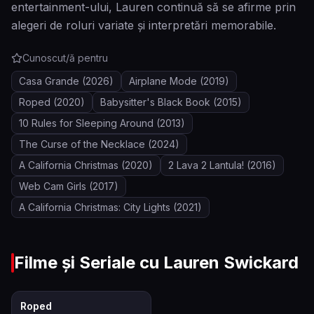
entertainment-ului, Lauren continuă să se afirme prin
alegeri de roluri variate și interpretări memorabile.
Cunoscut/ă pentru
Casa Grande
(2026)
Airplane Mode
(2019)
Roped
(2020)
Babysitter's Black Book
(2015)
10 Rules for Sleeping Around
(2013)
The Curse of the Necklace
(2024)
A California Christmas
(2020)
2 Lava 2 Lantula!
(2016)
Web Cam Girls
(2017)
A California Christmas: City Lights
(2021)
Filme și Seriale cu
Lauren Swickard
6.3
Roped