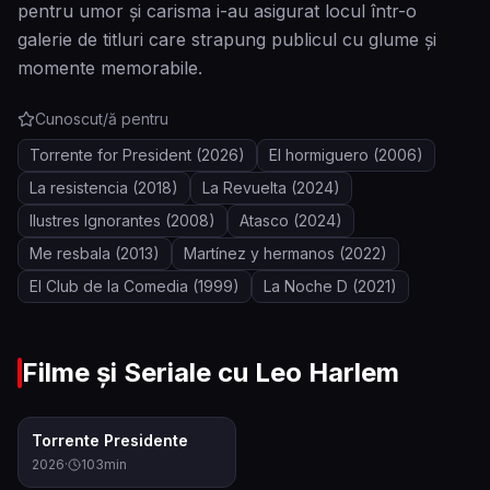
pentru umor și carisma i-au asigurat locul într-o
galerie de titluri care strapung publicul cu glume și
momente memorabile.
Cunoscut/ă pentru
Torrente for President
(2026)
El hormiguero
(2006)
La resistencia
(2018)
La Revuelta
(2024)
Ilustres Ignorantes
(2008)
Atasco
(2024)
Me resbala
(2013)
Martínez y hermanos
(2022)
El Club de la Comedia
(1999)
La Noche D
(2021)
Filme și Seriale cu
Leo Harlem
6.1
Torrente Presidente
2026
·
103
min