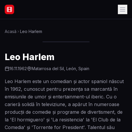
Filme Online Subtitrate - Acasă
Acasă
Leo Harlem
Leo Harlem
16.11.1962
Matarrosa del Sil, León, Spain
Leo Harlem este un comedian și actor spaniol născut
în 1962, cunoscut pentru prezența sa marcantă în
emisiunile de umor și entertainment-ul iberic. Cu o
carieră solidă în televiziune, a apărut în numeroase
producții de comedie și programe de divertisment, de
la 'El hormiguero' și 'La resistencia' la 'El Club de la
Comedia' și 'Torrente for President'. Talentul său